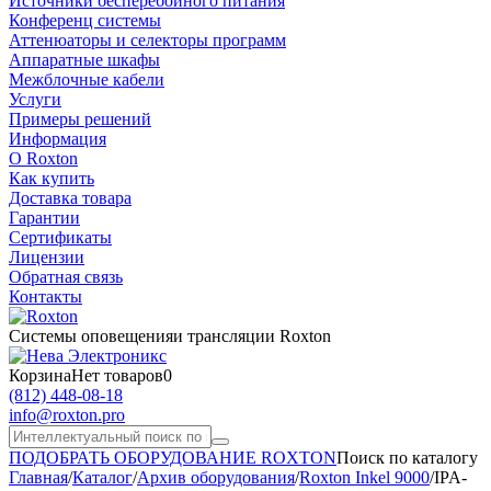
Источники бесперебойного питания
Конференц системы
Аттенюаторы и селекторы программ
Аппаратные шкафы
Межблочные кабели
Услуги
Примеры решений
Информация
О Roxton
Как купить
Доставка товара
Гарантии
Сертификаты
Лицензии
Обратная связь
Контакты
Системы оповещения
и трансляции Roxton
Корзина
Нет товаров
0
(812)
448-08-18
info@roxton.pro
ПОДОБРАТЬ ОБОРУДОВАНИЕ ROXTON
Поиск по каталогу
Главная
/
Каталог
/
Архив оборудования
/
Roxton Inkel 9000
/
IPA-