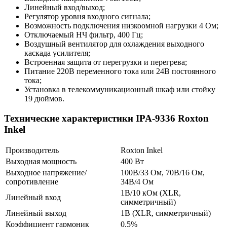
Линейный вход/выход;
Регулятор уровня входного сигнала;
Возможность подключения низкоомной нагрузки 4 Ом;
Отключаемый НЧ фильтр, 400 Гц;
Воздушный вентилятор для охлаждения выходного
каскада усилителя;
Встроенная защита от перегрузки и перегрева;
Питание 220В переменного тока или 24В постоянного
тока;
Установка в телекоммуникационный шкаф или стойку
19 дюймов.
Технические характеристики IPA-9336 Roxton
Inkel
Производитель
Roxton Inkel
Выходная мощность
400 Вт
Выходное напряжение/
100В/33 Ом, 70В/16 Ом,
сопротивление
34В/4 Ом
1В/10 кОм (XLR,
Линейный вход
симметричный)
Линейный выход
1В (XLR, симметричный)
Коэффициент гармоник
0,5%