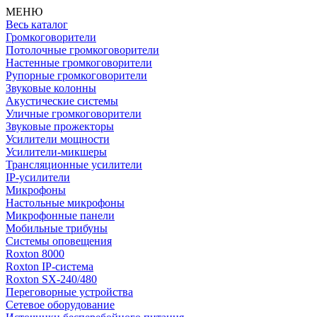
МЕНЮ
Весь каталог
Громкоговорители
Потолочные громкоговорители
Настенные громкоговорители
Рупорные громкоговорители
Звуковые колонны
Акустические системы
Уличные громкоговорители
Звуковые прожекторы
Усилители мощности
Усилители-микшеры
Трансляционные усилители
IP-усилители
Микрофоны
Настольные микрофоны
Микрофонные панели
Мобильные трибуны
Системы оповещения
Roxton 8000
Roxton IP-система
Roxton SX-240/480
Переговорные устройства
Сетевое оборудование