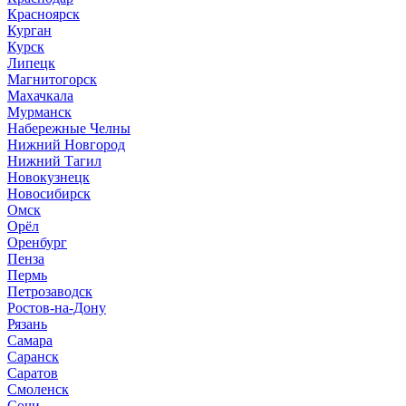
Красноярск
Курган
Курск
Липецк
Магнитогорск
Махачкала
Мурманск
Набережные Челны
Нижний Новгород
Нижний Тагил
Новокузнецк
Новосибирск
Омск
Орёл
Оренбург
Пенза
Пермь
Петрозаводск
Ростов-на-Дону
Рязань
Самара
Саранск
Саратов
Смоленск
Сочи