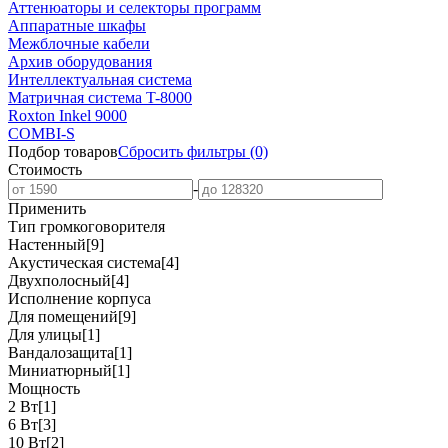
Аттенюаторы и селекторы программ
Аппаратные шкафы
Межблочные кабели
Архив оборудования
Интеллектуальная система
Матричная система T-8000
Roxton Inkel 9000
COMBI-S
Подбор товаров
Сбросить
фильтры
(0)
Стоимость
-
Применить
Тип громкоговорителя
Настенный
[9]
Акустическая система
[4]
Двухполосный
[4]
Исполнение корпуса
Для помещений
[9]
Для улицы
[1]
Вандалозащита
[1]
Миниатюрный
[1]
Мощность
2 Вт
[1]
6 Вт
[3]
10 Вт
[2]