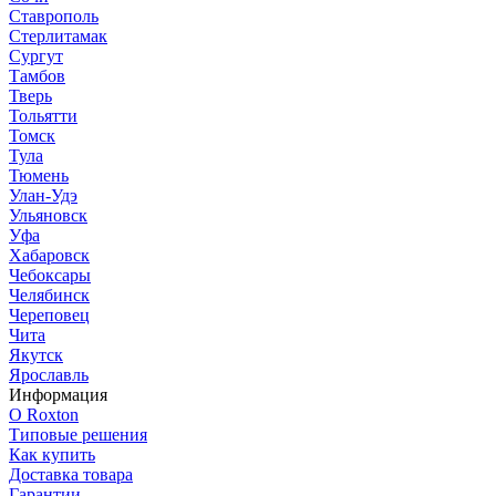
Ставрополь
Стерлитамак
Сургут
Тамбов
Тверь
Тольятти
Томск
Тула
Тюмень
Улан-Удэ
Ульяновск
Уфа
Хабаровск
Чебоксары
Челябинск
Череповец
Чита
Якутск
Ярославль
Информация
О Roxton
Типовые решения
Как купить
Доставка товара
Гарантии