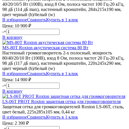
40/20/10/5 Вт (100В), вход 8 Ом, полоса частот 100 Гц-20 кГц,
98 дБ (114 дБ max), настенный кронштейн, 284х215х190 мм,
цвет черный (b)/белый (w)
В избранное
Сравнить
Купить в 1 клик
Цена:
10 900
₽
-
+
В корзину
MS-80T
Roxton
акустическая система 80 Вт
Настенный громкоговоритель 2-х полосный, мощность
80/40/20/10 Вт (100В), вход 8 Ом, полоса частот 20 Гц-20 кГц,
98 дБ (117 дБ max), настенный кронштейн, 220х245х290 мм,
цвет черный (b)/белый (w)
В избранное
Сравнить
Купить в 1 клик
Цена:
14 900
₽
-
+
В корзину
LS-06T PROT
Roxton
защитная сетка для громкоговорителя
Защитная сетка для громкоговорителей Roxton LS-06T, сталь,
цвет белый, 225х285х105 мм, 0,44 кг
В избранное
Сравнить
Купить в 1 клик
Цена:
2 390
₽
-
+