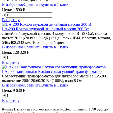
В избранное
Сравнить
Купить в 1 клик
Цена:
1 590
₽
-
+
В корзину
LA-200
Roxton
звуковой линейный массив 200 Вт
Линейный звуковой массив, 4 модуля х 50 Вт (8 Ом), полоса
частот 70 Гц-20 кГц, 98 дБ (121 дБ max), IP44, пластик, металл,
546х408х342 мм, 16 кг, черный цвет
В избранное
Сравнить
Купить в 1 клик
Цена:
128 320
₽
-
+
В корзину
LA200 Transformator
Roxton
согласующий трансформатор
Согласующий трансформатор для звукового массива LA-200,
включение 200/120/60/30 Вт (100В), вход 8 Ом
В избранное
Сравнить
Купить в 1 клик
Цена:
9 630
₽
-
+
В корзину
Купить Настенные громкоговорители Roxton по цене от 1590 руб. до