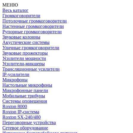
МЕНЮ
Весь каталог
Громкоговорители
Потолочные громкоговорители
Настенные громкоговорители
Рупорные громкоговорители
Звуковые колонны
Акустические системы
Уличные громкоговорители
Звуковые прожекторы
Усилители мощности
Усилители-микшеры
Трансляционные усилители
IP-усилители
Микрофоны
Настольные микрофоны
Микрофонные панели
Мобильные трибуны
Системы оповещения
Roxton 8000
Roxton IP-система
Roxton SX-240/480
Переговорные устройства
Сетевое оборудование