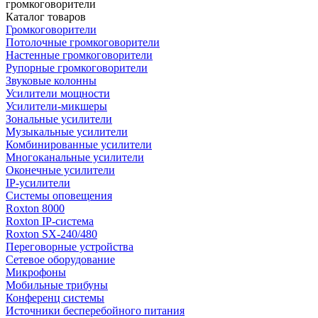
громкоговорители
Каталог товаров
Громкоговорители
Потолочные громкоговорители
Настенные громкоговорители
Рупорные громкоговорители
Звуковые колонны
Усилители мощности
Усилители-микшеры
Зональные усилители
Музыкальные усилители
Комбинированные усилители
Многоканальные усилители
Оконечные усилители
IP-усилители
Системы оповещения
Roxton 8000
Roxton IP-система
Roxton SX-240/480
Переговорные устройства
Сетевое оборудование
Микрофоны
Мобильные трибуны
Конференц системы
Источники бесперебойного питания