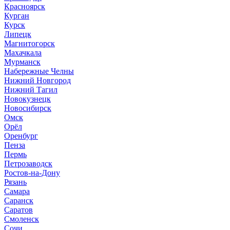
Красноярск
Курган
Курск
Липецк
Магнитогорск
Махачкала
Мурманск
Набережные Челны
Нижний Новгород
Нижний Тагил
Новокузнецк
Новосибирск
Омск
Орёл
Оренбург
Пенза
Пермь
Петрозаводск
Ростов-на-Дону
Рязань
Самара
Саранск
Саратов
Смоленск
Сочи