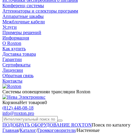
Источники бесперебойного питания
Конференц системы
Аттенюаторы и селекторы программ
Аппаратные шкафы
Межблочные кабели
Услуги
Примеры решений
Информация
О Roxton
Как купить
Доставка товара
Гарантии
Сертификаты
Лицензии
Обратная связь
Контакты
Системы оповещения
и трансляции Roxton
Корзина
Нет товаров
0
(812)
448-08-18
info@roxton.pro
ПОДОБРАТЬ ОБОРУДОВАНИЕ ROXTON
Поиск по каталогу
Главная
/
Каталог
/
Громкоговорители
/
Настенные