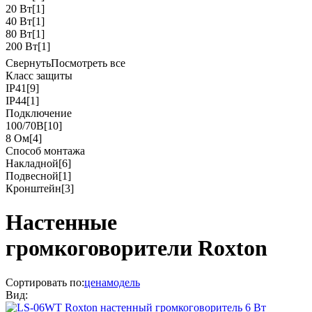
20 Вт
[1]
40 Вт
[1]
80 Вт
[1]
200 Вт
[1]
Свернуть
Посмотреть все
Класс защиты
IP41
[9]
IP44
[1]
Подключение
100/70В
[10]
8 Ом
[4]
Способ монтажа
Накладной
[6]
Подвесной
[1]
Кронштейн
[3]
Настенные
громкоговорители Roxton
Сортировать по:
цена
модель
Вид: