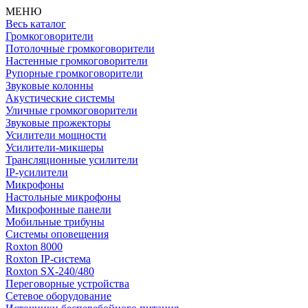
МЕНЮ
Весь каталог
Громкоговорители
Потолочные громкоговорители
Настенные громкоговорители
Рупорные громкоговорители
Звуковые колонны
Акустические системы
Уличные громкоговорители
Звуковые прожекторы
Усилители мощности
Усилители-микшеры
Трансляционные усилители
IP-усилители
Микрофоны
Настольные микрофоны
Микрофонные панели
Мобильные трибуны
Системы оповещения
Roxton 8000
Roxton IP-система
Roxton SX-240/480
Переговорные устройства
Сетевое оборудование