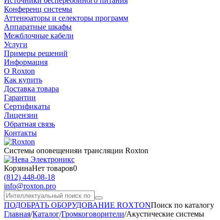
Источники бесперебойного питания
Конференц системы
Аттенюаторы и селекторы программ
Аппаратные шкафы
Межблочные кабели
Услуги
Примеры решений
Информация
О Roxton
Как купить
Доставка товара
Гарантии
Сертификаты
Лицензии
Обратная связь
Контакты
Системы оповещения
и трансляции Roxton
Корзина
Нет товаров
0
(812)
448-08-18
info@roxton.pro
ПОДОБРАТЬ ОБОРУДОВАНИЕ ROXTON
Поиск по каталогу
Главная
/
Каталог
/
Громкоговорители
/
Акустические системы