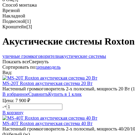
Способ монтажа
Врезной
Накладной
Подвесной
[1]
Кронштейн
[3]
Акустические системы Roxton
уличные громкоговорители
акустические системы
Показать все
Свернуть
Сортировать по:
цена
модель
Вид:
MS-20T
Roxton
акустическая система 20 Вт
Настенный громкоговоритель 2-х полосный, мощность 20 Вт (10
В избранное
Сравнить
Купить в 1 клик
Цена:
7 900
₽
-
+
В корзину
MS-40T
Roxton
акустическая система 40 Вт
Настенный громкоговоритель 2-х полосный, мощность 40/20/10/5
(b)/белый (w)