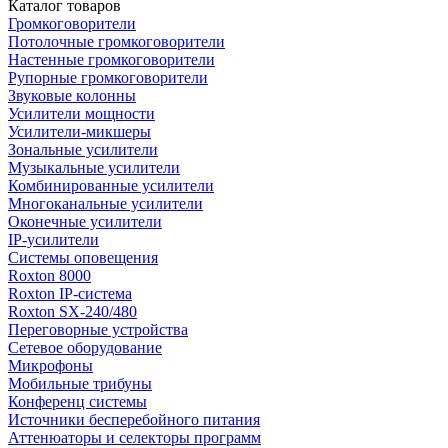
Каталог товаров
Громкоговорители
Потолочные громкоговорители
Настенные громкоговорители
Рупорные громкоговорители
Звуковые колонны
Усилители мощности
Усилители-микшеры
Зональные усилители
Музыкальные усилители
Комбинированные усилители
Многоканальные усилители
Оконечные усилители
IP-усилители
Системы оповещения
Roxton 8000
Roxton IP-система
Roxton SX-240/480
Переговорные устройства
Сетевое оборудование
Микрофоны
Мобильные трибуны
Конференц системы
Источники бесперебойного питания
Аттенюаторы и селекторы программ