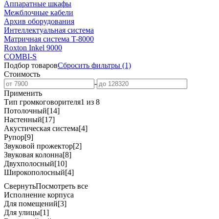
Аппаратные шкафы
Межблочные кабели
Архив оборудования
Интеллектуальная система
Матричная система T-8000
Roxton Inkel 9000
COMBI-S
Подбор товаров
Сбросить
фильтры
(1)
Стоимость
-
Применить
Тип громкоговорителя
1 из 8
Потолочный
[14]
Настенный
[17]
Акустическая система
[4]
Рупор
[9]
Звуковой прожектор
[2]
Звуковая колонна
[8]
Двухполосный
[10]
Широкополосный
[4]
Свернуть
Посмотреть все
Исполнение корпуса
Для помещений
[3]
Для улицы
[1]