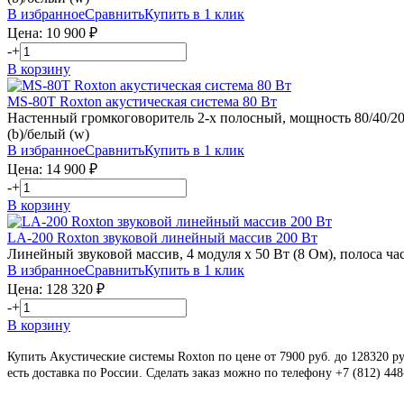
В избранное
Сравнить
Купить в 1 клик
Цена:
10 900
₽
-
+
В корзину
MS-80T
Roxton
акустическая система 80 Вт
Настенный громкоговоритель 2-х полосный, мощность 80/40/20/1
(b)/белый (w)
В избранное
Сравнить
Купить в 1 клик
Цена:
14 900
₽
-
+
В корзину
LA-200
Roxton
звуковой линейный массив 200 Вт
Линейный звуковой массив, 4 модуля х 50 Вт (8 Ом), полоса част
В избранное
Сравнить
Купить в 1 клик
Цена:
128 320
₽
-
+
В корзину
Купить Акустические системы Roxton по цене от 7900 руб. до 128320 ру
есть доставка по России. Сделать заказ можно по телефону +7 (812) 448