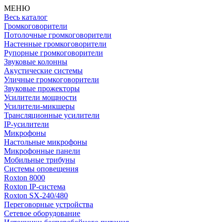
МЕНЮ
Весь каталог
Громкоговорители
Потолочные громкоговорители
Настенные громкоговорители
Рупорные громкоговорители
Звуковые колонны
Акустические системы
Уличные громкоговорители
Звуковые прожекторы
Усилители мощности
Усилители-микшеры
Трансляционные усилители
IP-усилители
Микрофоны
Настольные микрофоны
Микрофонные панели
Мобильные трибуны
Системы оповещения
Roxton 8000
Roxton IP-система
Roxton SX-240/480
Переговорные устройства
Сетевое оборудование