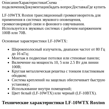
Описание
Характеристики
Схема
подключения
Документация
Задать вопрос
Доставка
Где купить
LF-10WTX Roxton трансляционный громкоговоритель для
применения в системах звукового оповещения,
громкоговорящей связи и фонового озвучивания.
Используется в звуковых системах с рабочим напряжением
100В или 70В.
Основные характеристики LF-10WTX:
Широкополосный излучатель, диапазон частот от 80 Гц
до 16 кГц;
Монтаж в подвесные потолки или стеновые панели;
Включение на мощность 10, 5 или 2.5 Вт для линии
100В;
Круглая металлическая решетка с тонким пластиковым
ободком;
Система креплений на защелках обеспечивает быструю
установку;
Использование внутри помещений;
Цвет белый (LF-10WTX) или черный (LF-10BTX).
Технические характеристики LF-10WTX Roxton