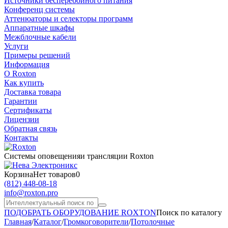
Источники бесперебойного питания
Конференц системы
Аттенюаторы и селекторы программ
Аппаратные шкафы
Межблочные кабели
Услуги
Примеры решений
Информация
О Roxton
Как купить
Доставка товара
Гарантии
Сертификаты
Лицензии
Обратная связь
Контакты
Системы оповещения
и трансляции Roxton
Корзина
Нет товаров
0
(812)
448-08-18
info@roxton.pro
ПОДОБРАТЬ ОБОРУДОВАНИЕ ROXTON
Поиск по каталогу
Главная
/
Каталог
/
Громкоговорители
/
Потолочные