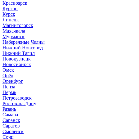
Красноярск
Курган
Курск
Липецк
Магнитогорск
Махачкала
Мурманск
Набережные Челны
Нижний Новгород
Нижний Тагил
Новокузнецк
Новосибирск
Омск
Орёл
Оренбург
Пенза
Пермь
Петрозаводск
Ростов-на-Дону
Рязань
Самара
Саранск
Саратов
Смоленск
Сочи