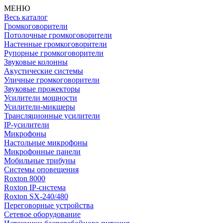
МЕНЮ
Весь каталог
Громкоговорители
Потолочные громкоговорители
Настенные громкоговорители
Рупорные громкоговорители
Звуковые колонны
Акустические системы
Уличные громкоговорители
Звуковые прожекторы
Усилители мощности
Усилители-микшеры
Трансляционные усилители
IP-усилители
Микрофоны
Настольные микрофоны
Микрофонные панели
Мобильные трибуны
Системы оповещения
Roxton 8000
Roxton IP-система
Roxton SX-240/480
Переговорные устройства
Сетевое оборудование