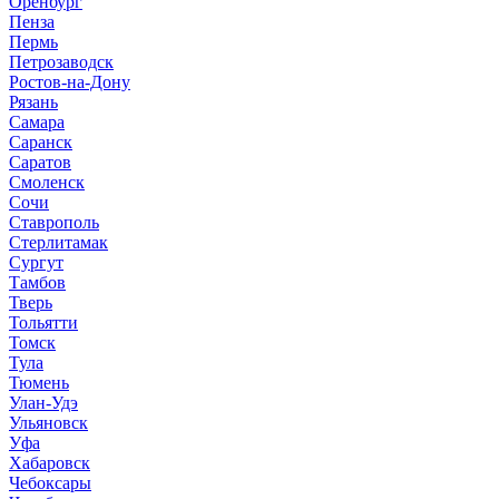
Оренбург
Пенза
Пермь
Петрозаводск
Ростов-на-Дону
Рязань
Самара
Саранск
Саратов
Смоленск
Сочи
Ставрополь
Стерлитамак
Сургут
Тамбов
Тверь
Тольятти
Томск
Тула
Тюмень
Улан-Удэ
Ульяновск
Уфа
Хабаровск
Чебоксары