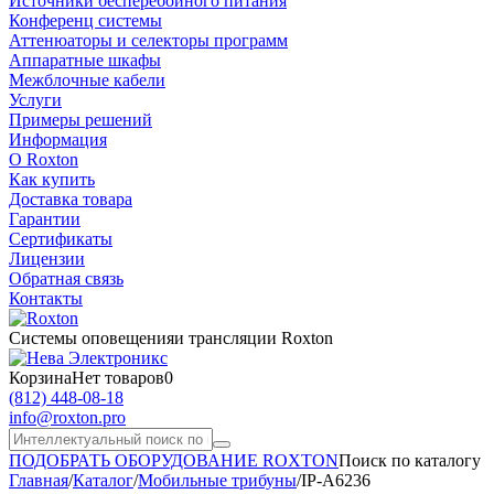
Источники бесперебойного питания
Конференц системы
Аттенюаторы и селекторы программ
Аппаратные шкафы
Межблочные кабели
Услуги
Примеры решений
Информация
О Roxton
Как купить
Доставка товара
Гарантии
Сертификаты
Лицензии
Обратная связь
Контакты
Системы оповещения
и трансляции Roxton
Корзина
Нет товаров
0
(812)
448-08-18
info@roxton.pro
ПОДОБРАТЬ ОБОРУДОВАНИЕ ROXTON
Поиск по каталогу
Главная
/
Каталог
/
Мобильные трибуны
/
IP-A6236