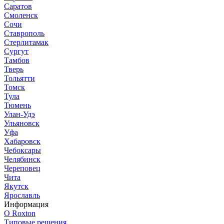
Саратов
Смоленск
Сочи
Ставрополь
Стерлитамак
Сургут
Тамбов
Тверь
Тольятти
Томск
Тула
Тюмень
Улан-Удэ
Ульяновск
Уфа
Хабаровск
Чебоксары
Челябинск
Череповец
Чита
Якутск
Ярославль
Информация
О Roxton
Типовые решения