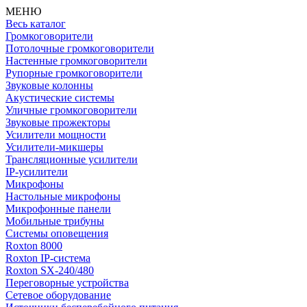
МЕНЮ
Весь каталог
Громкоговорители
Потолочные громкоговорители
Настенные громкоговорители
Рупорные громкоговорители
Звуковые колонны
Акустические системы
Уличные громкоговорители
Звуковые прожекторы
Усилители мощности
Усилители-микшеры
Трансляционные усилители
IP-усилители
Микрофоны
Настольные микрофоны
Микрофонные панели
Мобильные трибуны
Системы оповещения
Roxton 8000
Roxton IP-система
Roxton SX-240/480
Переговорные устройства
Сетевое оборудование