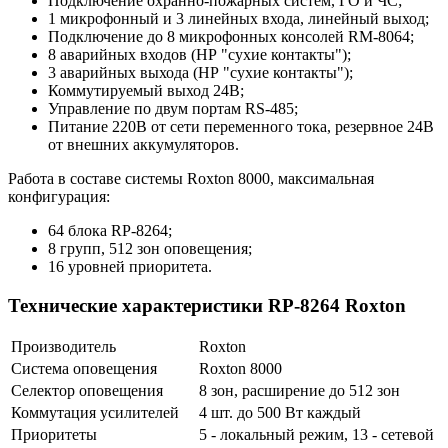
Подключение охранно-пожарных систем, ГО и ЧС;
1 микрофонный и 3 линейных входа, линейный выход;
Подключение до 8 микрофонных консолей RM-8064;
8 аварийных входов (НР "сухие контакты");
3 аварийных выхода (НР "сухие контакты");
Коммутируемый выход 24В;
Управление по двум портам RS-485;
Питание 220В от сети переменного тока, резервное 24В
от внешних аккумуляторов.
Работа в составе системы Roxton 8000, максимальная
конфигурация:
64 блока RP-8264;
8 групп, 512 зон оповещения;
16 уровней приоритета.
Технические характеристики RP-8264 Roxton
Производитель
Roxton
Система оповещения
Roxton 8000
Селектор оповещения
8 зон, расширение до 512 зон
Коммутация усилителей
4 шт. до 500 Вт каждый
Приоритеты
5 - локальный режим, 13 - сетевой