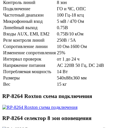
Контроль линий
8 зон
Подключение
ГО и ЧС, ОПС
Частотный диапазон
100 Гц-18 кгц
Микрофонный вход
5 мВ / 470 Ом
Линейный выход
0.75В
Входы AUX, EMI, EM2
0.75В/10 кОм
Реле контроля линий
250В / 5А
Сопротивление линии
10 Ом-1600 Ом
Изменение сопротивления
25%
Интервал проверок
от 1 до 24 ч
Напряжение питания
АС 220В 50 Гц, DC 24В
Потребляемая мощность
14 Вт
Размеры
540х88х360 мм
Вес
15 кг
RP-8264 Roxton схема подключения
RP-8264 селектор 8 зон оповещения