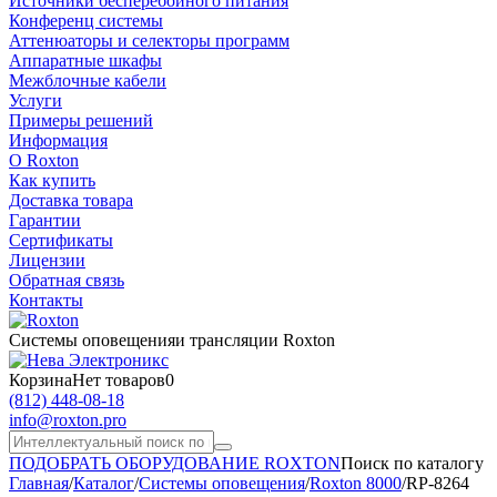
Источники бесперебойного питания
Конференц системы
Аттенюаторы и селекторы программ
Аппаратные шкафы
Межблочные кабели
Услуги
Примеры решений
Информация
О Roxton
Как купить
Доставка товара
Гарантии
Сертификаты
Лицензии
Обратная связь
Контакты
Системы оповещения
и трансляции Roxton
Корзина
Нет товаров
0
(812)
448-08-18
info@roxton.pro
ПОДОБРАТЬ ОБОРУДОВАНИЕ ROXTON
Поиск по каталогу
Главная
/
Каталог
/
Системы оповещения
/
Roxton 8000
/
RP-8264