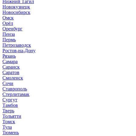
Нижний Тагил
Новокузнецк
Новосибирск
Омск
Орёл
Оренбург
Пенза
Пермь
Петрозаводск
Ростов-на-Дону
Рязань
Самара
Саранск
Саратов
Смоленск
Сочи
Ставрополь
Стерлитамак
Сургут
Тамбов
Тверь
Тольятти
Томск
Тула
Тюмень