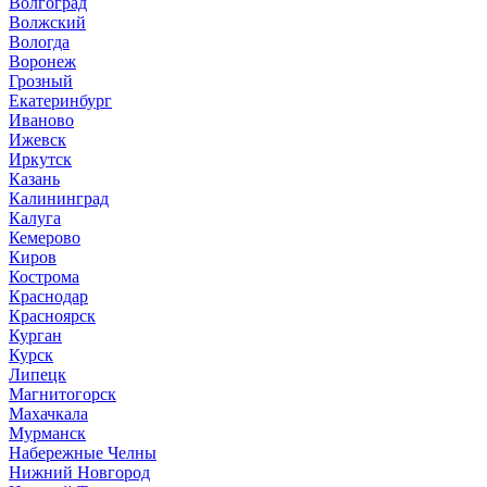
Волгоград
Волжский
Вологда
Воронеж
Грозный
Екатеринбург
Иваново
Ижевск
Иркутск
Казань
Калининград
Калуга
Кемерово
Киров
Кострома
Краснодар
Красноярск
Курган
Курск
Липецк
Магнитогорск
Махачкала
Мурманск
Набережные Челны
Нижний Новгород