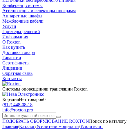
Источники бесперебойного питания
Конференц системы
Аттенюаторы и селекторы программ
Аппаратные шкафы
Межблочные кабели
Услуги
Примеры решений
Информация
О Roxton
Как купить
Доставка товара
Гарантии
Сертификаты
Лицензии
Обратная связь
Контакты
Системы оповещения
и трансляции Roxton
Корзина
Нет товаров
0
(812)
448-08-18
info@roxton.pro
ПОДОБРАТЬ ОБОРУДОВАНИЕ ROXTON
Поиск по каталогу
Главная
/
Каталог
/
Усилители мощности
/
Усилители-