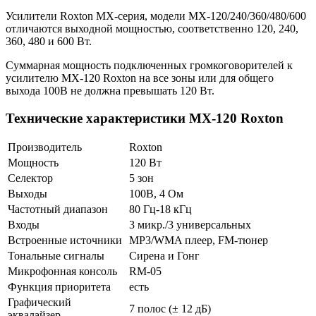
Усилители Roxton MX-серия, модели MX-120/240/360/480/600
отличаются выходной мощностью, соответственно 120, 240,
360, 480 и 600 Вт.
Суммарная мощность подключенных громкоговорителей к
усилителю MX-120 Roxton на все зоны или для общего
выхода 100В не должна превышать 120 Вт.
Технические характеристики MX-120 Roxton
Производитель
Roxton
Мощность
120 Вт
Селектор
5 зон
Выходы
100В, 4 Ом
Частотный диапазон
80 Гц-18 кГц
Входы
3 микр./3 универсальных
Встроенные источники
MP3/WMA плеер, FM-тюнер
Тональные сигналы
Сирена и Гонг
Микрофонная консоль
RM-05
Функция приоритета
есть
Графический
7 полос (± 12 дБ)
эквалайзер