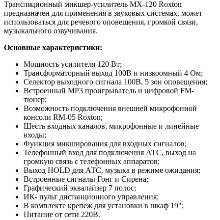
Трансляционный микшер-усилитель MX-120 Roxton
предназначен для применения в звуковых системах, может
использоваться для речевого оповещения, громкой связи,
музыкального озвучивания.
Основные характеристики:
Мощность усилителя 120 Вт;
Трансформаторный выход 100В и низкоомный 4 Ом;
Селектор выходного сигнала 100В, 5 зон оповещения;
Встроенный MP3 проигрыватель и цифровой FM-
тюнер;
Возможность подключения внешней микрофонной
консоли RM-05 Roxton;
Шесть входных каналов, микрофонные и линейные
входы;
Функция микширования для входных сигналов;
Телефонный вход для подключения АТС, выход на
громкую связь с телефонных аппаратов;
Выход HOLD для АТС, музыка в режиме ожидания;
Встроенные сигналы Гонг и Сирена;
Графический эквалайзер 7 полос;
ИК- пульт дистанционного управления;
В комплекте крепеж для установки в шкаф 19";
Питание от сети 220В.