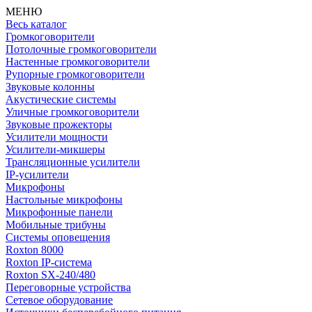
МЕНЮ
Весь каталог
Громкоговорители
Потолочные громкоговорители
Настенные громкоговорители
Рупорные громкоговорители
Звуковые колонны
Акустические системы
Уличные громкоговорители
Звуковые прожекторы
Усилители мощности
Усилители-микшеры
Трансляционные усилители
IP-усилители
Микрофоны
Настольные микрофоны
Микрофонные панели
Мобильные трибуны
Системы оповещения
Roxton 8000
Roxton IP-система
Roxton SX-240/480
Переговорные устройства
Сетевое оборудование