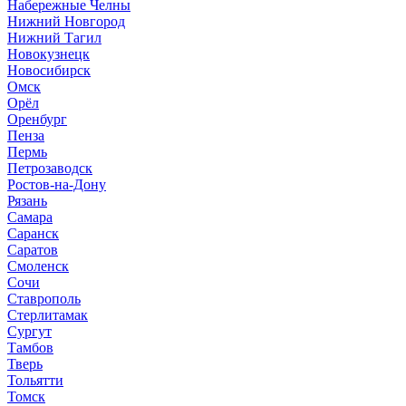
Набережные Челны
Нижний Новгород
Нижний Тагил
Новокузнецк
Новосибирск
Омск
Орёл
Оренбург
Пенза
Пермь
Петрозаводск
Ростов-на-Дону
Рязань
Самара
Саранск
Саратов
Смоленск
Сочи
Ставрополь
Стерлитамак
Сургут
Тамбов
Тверь
Тольятти
Томск