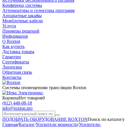
Источники бесперебойного питания
Конференц системы
Аттенюаторы и селекторы программ
Аппаратные шкафы
Межблочные кабели
Услуги
Примеры решений
Информация
О Roxton
Как купить
Доставка товара
Гарантии
Сертификаты
Лицензии
Обратная связь
Контакты
Системы оповещения
и трансляции Roxton
Корзина
Нет товаров
0
(812)
448-08-18
info@roxton.pro
ПОДОБРАТЬ ОБОРУДОВАНИЕ ROXTON
Поиск по каталогу
Главная
/
Каталог
/
Усилители мощности
/
Усилители-