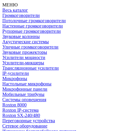
МЕНЮ
Весь каталог
Громкоговорители
Потолочные громкоговорители
Настенные громкоговорители
Рупорные громкоговорители
Звуковые колонны
Акустические системы
Уличные громкоговорители
Звуковые прожекторы
Усилители мощности
Усилители-микшеры
Трансляционные усилители
IP-усилители
Микрофоны
Настольные микрофоны
Микрофонные панели
Мобильные трибуны
Системы оповещения
Roxton 8000
Roxton IP-система
Roxton SX-240/480
Переговорные устройства
Сетевое оборудование