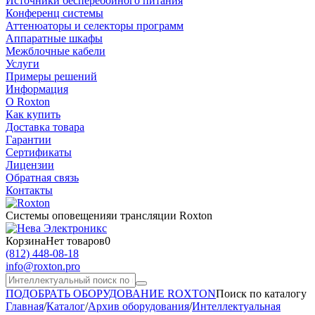
Источники бесперебойного питания
Конференц системы
Аттенюаторы и селекторы программ
Аппаратные шкафы
Межблочные кабели
Услуги
Примеры решений
Информация
О Roxton
Как купить
Доставка товара
Гарантии
Сертификаты
Лицензии
Обратная связь
Контакты
Системы оповещения
и трансляции Roxton
Корзина
Нет товаров
0
(812)
448-08-18
info@roxton.pro
ПОДОБРАТЬ ОБОРУДОВАНИЕ ROXTON
Поиск по каталогу
Главная
/
Каталог
/
Архив оборудования
/
Интеллектуальная