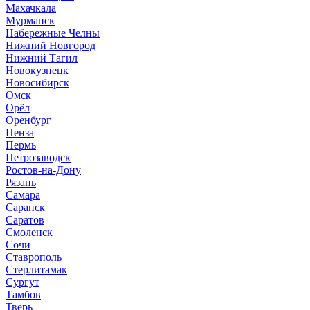
Махачкала
Мурманск
Набережные Челны
Нижний Новгород
Нижний Тагил
Новокузнецк
Новосибирск
Омск
Орёл
Оренбург
Пенза
Пермь
Петрозаводск
Ростов-на-Дону
Рязань
Самара
Саранск
Саратов
Смоленск
Сочи
Ставрополь
Стерлитамак
Сургут
Тамбов
Тверь