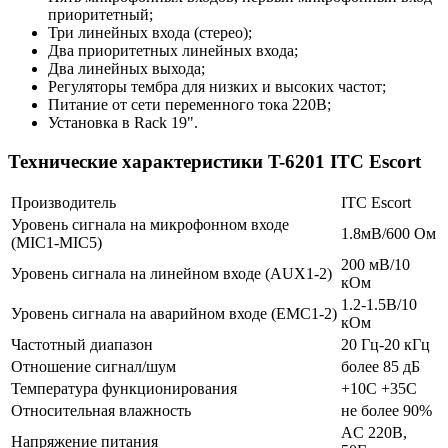
приоритетный;
Три линейных входа (стерео);
Два приоритетных линейных входа;
Два линейных выхода;
Регуляторы тембра для низких и высоких частот;
Питание от сети переменного тока 220В;
Установка в Rack 19".
Технические характеристики T-6201 ITC Escort
Производитель
ITC Escort
Уровень сигнала на микрофонном входе
1.8мВ/600 Ом
(MIC1-MIC5)
200 мВ/10
Уровень сигнала на линейном входе (AUX1-2)
кОм
1.2-1.5В/10
Уровень сигнала на аварийном входе (EMC1-2)
кОм
Частотный диапазон
20 Гц-20 кГц
Отношение сигнал/шум
более 85 дБ
Температура функционирования
+10С +35С
Относительная влажность
не более 90%
AC 220В,
Напряжение питания