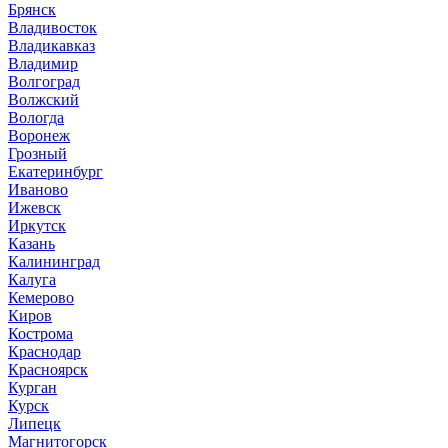
Брянск
Владивосток
Владикавказ
Владимир
Волгоград
Волжский
Вологда
Воронеж
Грозный
Екатеринбург
Иваново
Ижевск
Иркутск
Казань
Калининград
Калуга
Кемерово
Киров
Кострома
Краснодар
Красноярск
Курган
Курск
Липецк
Магнитогорск