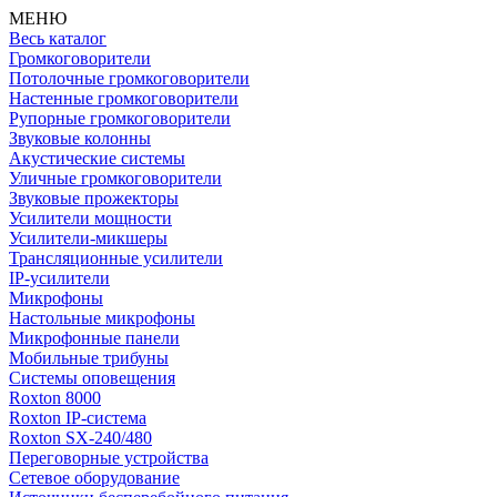
МЕНЮ
Весь каталог
Громкоговорители
Потолочные громкоговорители
Настенные громкоговорители
Рупорные громкоговорители
Звуковые колонны
Акустические системы
Уличные громкоговорители
Звуковые прожекторы
Усилители мощности
Усилители-микшеры
Трансляционные усилители
IP-усилители
Микрофоны
Настольные микрофоны
Микрофонные панели
Мобильные трибуны
Системы оповещения
Roxton 8000
Roxton IP-система
Roxton SX-240/480
Переговорные устройства
Сетевое оборудование