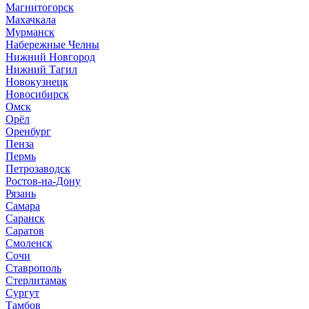
Магнитогорск
Махачкала
Мурманск
Набережные Челны
Нижний Новгород
Нижний Тагил
Новокузнецк
Новосибирск
Омск
Орёл
Оренбург
Пенза
Пермь
Петрозаводск
Ростов-на-Дону
Рязань
Самара
Саранск
Саратов
Смоленск
Сочи
Ставрополь
Стерлитамак
Сургут
Тамбов