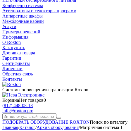
Источники бесперебойного питания
Конференц системы
Аттенюаторы и селекторы программ
Аппаратные шкафы
Межблочные кабели
Услуги
Примеры решений
Информация
О Roxton
Как купить
Доставка товара
Гарантии
Сертификаты
Лицензии
Обратная связь
Контакты
Системы оповещения
и трансляции Roxton
Корзина
Нет товаров
0
(812)
448-08-18
info@roxton.pro
ПОДОБРАТЬ ОБОРУДОВАНИЕ ROXTON
Поиск по каталогу
Главная
/
Каталог
/
Архив оборудования
/
Матричная система T-