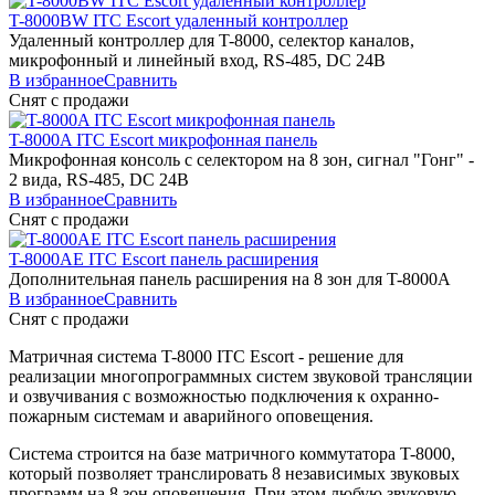
T-8000BW
ITC Escort
удаленный контроллер
Удаленный контроллер для T-8000, селектор каналов,
микрофонный и линейный вход, RS-485, DC 24В
В избранное
Сравнить
Снят с продажи
T-8000A
ITC Escort
микрофонная панель
Микрофонная консоль с селектором на 8 зон, сигнал "Гонг" -
2 вида, RS-485, DC 24В
В избранное
Сравнить
Снят с продажи
T-8000AE
ITC Escort
панель расширения
Дополнительная панель расширения на 8 зон для T-8000A
В избранное
Сравнить
Снят с продажи
Матричная система T-8000 ITC Escort - решение для
реализации многопрограммных систем звуковой трансляции
и озвучивания с возможностью подключения к охранно-
пожарным системам и аварийного оповещения.
Система строится на базе матричного коммутатора T-8000,
который позволяет транслировать 8 независимых звуковых
программ на 8 зон оповещения. При этом любую звуковую