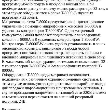
программу можно подать в любую из восьми зон. При
необходимости данную систему можно расширить до 32 зон, в
этом случае объединяются 4 блока T-8000 (8 звуковых
программ х 32 зоны).
Матричная система T-8000 предусматривает дистанционное
управление с помощью микрофонных консолей T-8000A и
удаленных контроллеров T-8000BW. Один матричный
коммутатор T-8000 позволяет подключить 2 микрофонные
консоли T-8000A и 8 удаленных контроллеров Т-8000BW.
Контроллеры Т-8000BW очень удобно устанавливать в зонах
оповещения, кроме дистанционного выбора любой
программы они также позволяют транслировать сигналы c
внешнего микрофона или линейного источника в свою зону.
В максимальной конфигурации, возможно использование 32-
х контроллеров T-8000BW и 2-х микрофонных консолей T-
8000A.
Оборудование T-8000 предусматривает возможность
подключения к различным охранно-пожарным системам. В
этом случае используются приоритетные и аварийные входы
для передачи информационных или тревожных сигналов. В
случае пропадания напряжения питающей сети 220В система
автоматически переключается на внешний резервный
источник 24В.
Развернуть