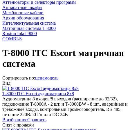
Аттенюаторы и селекторы программ
Аппаратные шкафы
Межблочные кабели
Архив оборудования
Интеллектуальная система
Матричная система T-8000
Roxton Inkel 9000
COMBI-S
T-8000 ITC Escort матричная
система
Сортировать по:
цена
модель
Вид:
T-8000
ITC Escort
аудиоматрица 8х8
Аудиоматрица 8 входов/8 выходов (расширение до 32/32),
подключение T-8000A - 2 шт. и T-8000BW - 8 шт., аварийные и
тревожные входы, контрольный громкоговоритель, RS-485,
питание 220В/50 Гц или DC 24В
В избранное
Сравнить
Снят с продажи