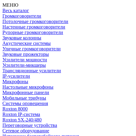
МЕНЮ
Весь каталог
Громкоговорители
Потолочные громкоговорители
Настенные громкоговорители
Рупорные громкоговорители
Звуковые колонны
Акустические системы
Уличные громкоговорители
Звуковые прожекторы
Усилители мощности
Усилители-микшеры
Трансляционные усилители
IP-усилители
Микрофоны
Настольные микрофоны
Микрофонные панели
Мобильные трибуны
Системы оповещения
Roxton 8000
Roxton IP-система
Roxton SX-240/480
Переговорные устройства
Сетевое оборудование