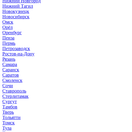
Нижний Новгород
Нижний Тагил
Новокузнецк
Новосибирск
Омск
Орёл
Оренбург
Пенза
Пермь
Петрозаводск
Ростов-на-Дону
Рязань
Самара
Саранск
Саратов
Смоленск
Сочи
Ставрополь
Стерлитамак
Сургут
Тамбов
Тверь
Тольятти
Томск
Тула