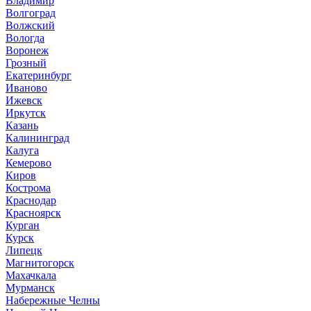
Владимир
Волгоград
Волжский
Вологда
Воронеж
Грозный
Екатеринбург
Иваново
Ижевск
Иркутск
Казань
Калининград
Калуга
Кемерово
Киров
Кострома
Краснодар
Красноярск
Курган
Курск
Липецк
Магнитогорск
Махачкала
Мурманск
Набережные Челны