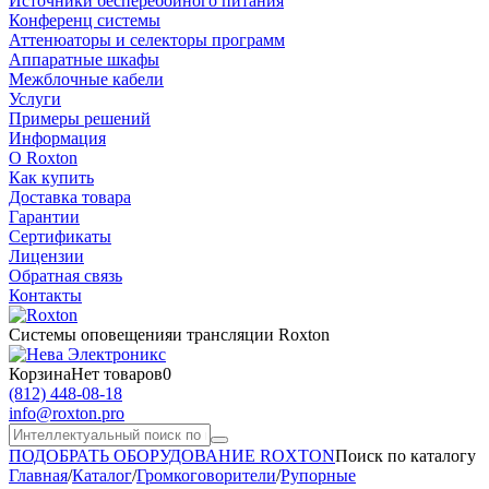
Источники бесперебойного питания
Конференц системы
Аттенюаторы и селекторы программ
Аппаратные шкафы
Межблочные кабели
Услуги
Примеры решений
Информация
О Roxton
Как купить
Доставка товара
Гарантии
Сертификаты
Лицензии
Обратная связь
Контакты
Системы оповещения
и трансляции Roxton
Корзина
Нет товаров
0
(812)
448-08-18
info@roxton.pro
ПОДОБРАТЬ ОБОРУДОВАНИЕ ROXTON
Поиск по каталогу
Главная
/
Каталог
/
Громкоговорители
/
Рупорные