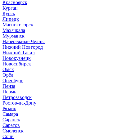
Красноярск
Курган
Курск
Липецк
Магнитогорск
Махачкала
Мурманск
Набережные Челны
Нижний Новгород
Нижний Тагил
Новокузнецк
Новосибирск
Омск
Орёл
Оренбург
Пенза
Пермь
Петрозаводск
Ростов-на-Дону
Рязань
Самара
Саранск
Саратов
Смоленск
Сочи