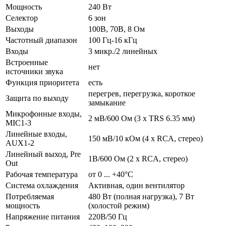
Мощность
240 Вт
Селектор
6 зон
Выходы
100В, 70В, 8 Ом
Частотный диапазон
100 Гц-16 кГц
Входы
3 микр./2 линейных
Встроенные
нет
источники звука
Функция приоритета
есть
перегрев, перегрузка, короткое
Защита по выходу
замыкание
Микрофонные входы,
2 мВ/600 Ом (3 х TRS 6.35 мм)
MIC1-3
Линейные входы,
150 мВ/10 кОм (4 х RCA, стерео)
AUX1-2
Линейный выход, Pre
1В/600 Ом (2 х RCA, стерео)
Out
Рабочая температура
от 0 ... +40°С
Система охлаждения
Активная, один вентилятор
Потребляемая
480 Вт (полная нагрузка), 7 Вт
мощность
(холостой режим)
Напряжение питания
220В/50 Гц