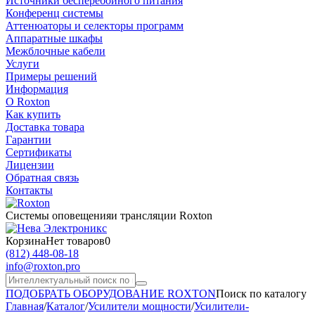
Источники бесперебойного питания
Конференц системы
Аттенюаторы и селекторы программ
Аппаратные шкафы
Межблочные кабели
Услуги
Примеры решений
Информация
О Roxton
Как купить
Доставка товара
Гарантии
Сертификаты
Лицензии
Обратная связь
Контакты
Системы оповещения
и трансляции Roxton
Корзина
Нет товаров
0
(812)
448-08-18
info@roxton.pro
ПОДОБРАТЬ ОБОРУДОВАНИЕ ROXTON
Поиск по каталогу
Главная
/
Каталог
/
Усилители мощности
/
Усилители-