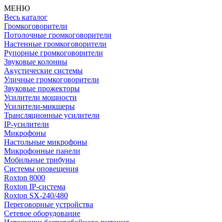
МЕНЮ
Весь каталог
Громкоговорители
Потолочные громкоговорители
Настенные громкоговорители
Рупорные громкоговорители
Звуковые колонны
Акустические системы
Уличные громкоговорители
Звуковые прожекторы
Усилители мощности
Усилители-микшеры
Трансляционные усилители
IP-усилители
Микрофоны
Настольные микрофоны
Микрофонные панели
Мобильные трибуны
Системы оповещения
Roxton 8000
Roxton IP-система
Roxton SX-240/480
Переговорные устройства
Сетевое оборудование