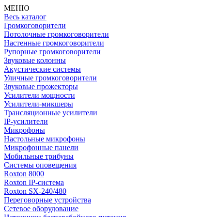
МЕНЮ
Весь каталог
Громкоговорители
Потолочные громкоговорители
Настенные громкоговорители
Рупорные громкоговорители
Звуковые колонны
Акустические системы
Уличные громкоговорители
Звуковые прожекторы
Усилители мощности
Усилители-микшеры
Трансляционные усилители
IP-усилители
Микрофоны
Настольные микрофоны
Микрофонные панели
Мобильные трибуны
Системы оповещения
Roxton 8000
Roxton IP-система
Roxton SX-240/480
Переговорные устройства
Сетевое оборудование