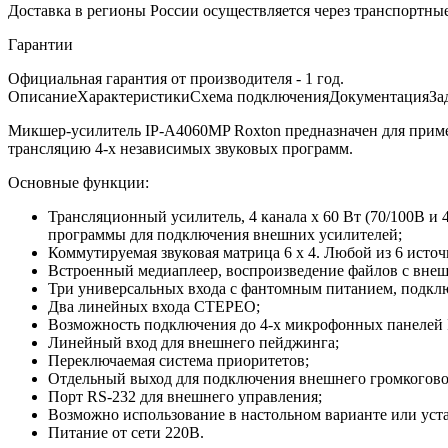
Доставка в регионы России осуществляется через транспортны
Гарантии
Официальная гарантия от производителя - 1 год.
Описание
Характеристики
Схема подключения
Документация
За
Микшер-усилитель IP-A4060MP Roxton предназначен для приме
трансляцию 4-х независимых звуковых программ.
Основные функции:
Трансляционный усилитель, 4 канала х 60 Вт (70/100В и
программы для подключения внешних усилителей;
Коммутируемая звуковая матрица 6 х 4. Любой из 6 исто
Встроенный медиаплеер, воспроизведение файлов с внеш
Три универсальных входа с фантомным питанием, подкл
Два линейных входа СТЕРЕО;
Возможность подключения до 4-х микрофонных панелей 
Линейный вход для внешнего пейджинга;
Переключаемая система приоритетов;
Отдельный выход для подключения внешнего громкогово
Порт RS-232 для внешнего управления;
Возможно использование в настольном варианте или уст
Питание от сети 220В.