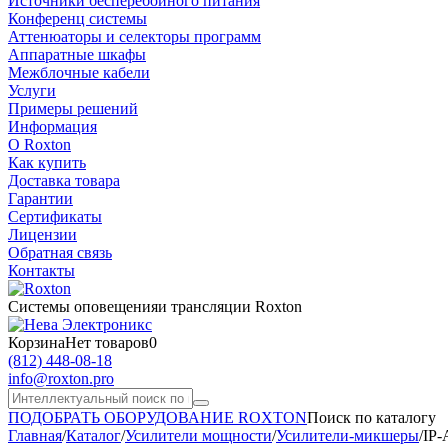
Источники бесперебойного питания
Конференц системы
Аттенюаторы и селекторы программ
Аппаратные шкафы
Межблочные кабели
Услуги
Примеры решений
Информация
О Roxton
Как купить
Доставка товара
Гарантии
Сертификаты
Лицензии
Обратная связь
Контакты
Системы оповещения
и трансляции Roxton
Корзина
Нет товаров
0
(812)
448-08-18
info@roxton.pro
ПОДОБРАТЬ ОБОРУДОВАНИЕ ROXTON
Поиск по каталогу
Главная
/
Каталог
/
Усилители мощности
/
Усилители-микшеры
/
IP