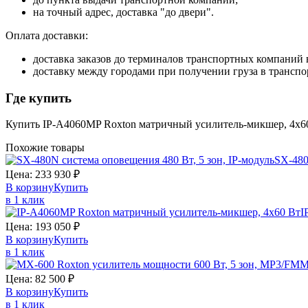
на точный адрес, доставка "до двери".
Оплата доставки:
доставка заказов до терминалов транспортных компаний в
доставку между городами при получении груза в трансп
Где купить
Купить IP-A4060MP Roxton матричный усилитель-микшер, 4х60
Похожие товары
SX-48
Цена:
233 930
₽
В корзину
Купить
в 1 клик
I
Цена:
193 050
₽
В корзину
Купить
в 1 клик
M
Цена:
82 500
₽
В корзину
Купить
в 1 клик