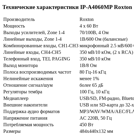
Технические характеристики IP-A4060MP Roxton
Производитель
Roxton
Мощность
4 х 60 Вт
Выходы усилителей, Zone 1-4
70/100В, 4 Ом
Линейные выходы, Zone 1-4
1В/600 Ом (балансные)
Комбинированные входы, CH1-CH3
микрофонный 2.5 мВ/600 
Линейные входы, CH4-CH5
350 мВ/10 кОм, (2 х RCA)
Телефонный вход, TEL PAGING
350 мВ/10 кОм
Выход монитора
1В/8 Ом
Полоса воспроизводимых частот
80 Гц-16 кГц
Нелинейные искажения
менее 1%
Отношение сигнал/шум
более 65 дБ
Регуляторы тембра
100 Гц, 10 кГц
Медиаплеер
USB/SD, FM-радио, Blueto
Внешние накопители
USB или SD-карта до 32-
Поддержка аудио форматов
MP3/WAV/WMA/AEC/FL
Напряжение питания
AC 220В, 50 Гц
Потребляемая мощность
450 Вт
Размеры
484х440х132 мм