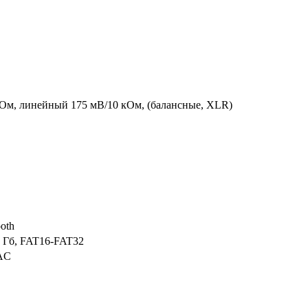
Ом, линейный 175 мВ/10 кОм, (балансные, XLR)
oth
х Гб, FAT16-FAT32
AC