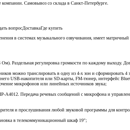
е компании. Самовывоз со склада в Санкт-Петербурге.
дать вопрос
Доставка
Где купить
нения в системах музыкального озвучивания, имеет матричный 
 4 Ом). Раздельная регулировка громкости по каждому выходу. 
чников можно транслировать в одну из 4-х зон и сформировать 4
него USB-накопителя или SD-карты, FM-тюнер, интерфейс Bluet
ючение микрофонов или линейных источников звука;
IP-A4012. Передача речевых сообщений с микрофона и управлен
рителя и прослушивания любой звуковой программы для контро
ановка в телекоммуникационный шкаф 19";