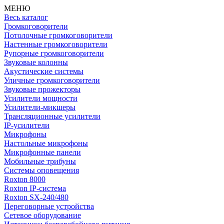
МЕНЮ
Весь каталог
Громкоговорители
Потолочные громкоговорители
Настенные громкоговорители
Рупорные громкоговорители
Звуковые колонны
Акустические системы
Уличные громкоговорители
Звуковые прожекторы
Усилители мощности
Усилители-микшеры
Трансляционные усилители
IP-усилители
Микрофоны
Настольные микрофоны
Микрофонные панели
Мобильные трибуны
Системы оповещения
Roxton 8000
Roxton IP-система
Roxton SX-240/480
Переговорные устройства
Сетевое оборудование