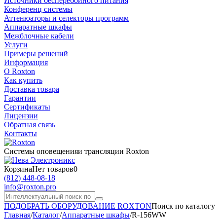
Источники бесперебойного питания
Конференц системы
Аттенюаторы и селекторы программ
Аппаратные шкафы
Межблочные кабели
Услуги
Примеры решений
Информация
О Roxton
Как купить
Доставка товара
Гарантии
Сертификаты
Лицензии
Обратная связь
Контакты
Системы оповещения
и трансляции Roxton
Корзина
Нет товаров
0
(812)
448-08-18
info@roxton.pro
ПОДОБРАТЬ ОБОРУДОВАНИЕ ROXTON
Поиск по каталогу
Главная
/
Каталог
/
Аппаратные шкафы
/
R-156WW