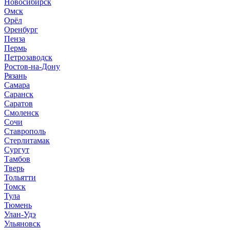
Новосибирск
Омск
Орёл
Оренбург
Пенза
Пермь
Петрозаводск
Ростов-на-Дону
Рязань
Самара
Саранск
Саратов
Смоленск
Сочи
Ставрополь
Стерлитамак
Сургут
Тамбов
Тверь
Тольятти
Томск
Тула
Тюмень
Улан-Удэ
Ульяновск