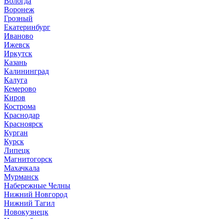
Вологда
Воронеж
Грозный
Екатеринбург
Иваново
Ижевск
Иркутск
Казань
Калининград
Калуга
Кемерово
Киров
Кострома
Краснодар
Красноярск
Курган
Курск
Липецк
Магнитогорск
Махачкала
Мурманск
Набережные Челны
Нижний Новгород
Нижний Тагил
Новокузнецк