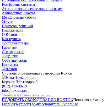
Источники бесперебойного питания
Конференц системы
Аттенюаторы и селекторы программ
Аппаратные шкафы
Межблочные кабели
Услуги
Примеры решений
Информация
О Roxton
Как купить
Доставка товара
Гарантии
Сертификаты
Лицензии
Обратная связь
Контакты
Системы оповещения
и трансляции Roxton
Корзина
Нет товаров
0
(812)
448-08-18
info@roxton.pro
ПОДОБРАТЬ ОБОРУДОВАНИЕ ROXTON
Поиск по каталогу
Главная
/
Каталог
/
Громкоговорители
/
Рупорные