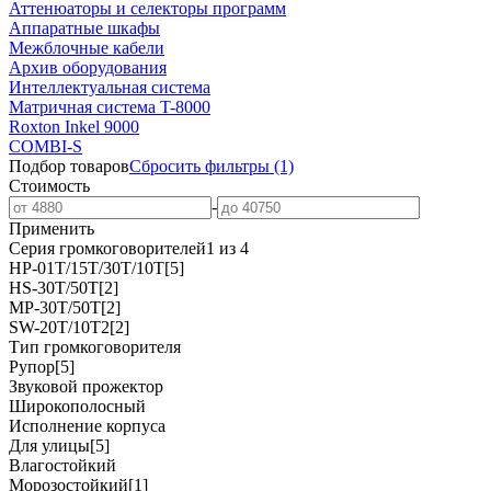
Аттенюаторы и селекторы программ
Аппаратные шкафы
Межблочные кабели
Архив оборудования
Интеллектуальная система
Матричная система T-8000
Roxton Inkel 9000
COMBI-S
Подбор товаров
Сбросить
фильтры
(1)
Стоимость
-
Применить
Серия громкоговорителей
1 из 4
HP-01T/15T/30T/10T
[5]
HS-30T/50T
[2]
MP-30T/50T
[2]
SW-20T/10T2
[2]
Тип громкоговорителя
Рупор
[5]
Звуковой прожектор
Широкополосный
Исполнение корпуса
Для улицы
[5]
Влагостойкий
Морозостойкий
[1]