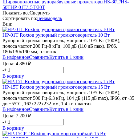
Широкополосные рупора
Звуковые прожекторы
HS-30T/HS-
50T
HP-01T/15T/30T
Показать все
Свернуть
Сортировать по:
цена
модель
Вид:
HP-01T
Roxton
рупорный громкоговоритель 10 Вт
Рупорный громкоговоритель, мощность 10/5 Вт (100В),
полоса частот 200 Гц-8 кГц, 100 дБ (110 дБ max), IP66,
180х130х190 мм, пластик
В избранное
Сравнить
Купить в 1 клик
Цена:
4 880
₽
-
+
В корзину
HP-15T
Roxton
рупорный громкоговоритель 15 Вт
Рупорный громкоговоритель, мощность 10/5 Вт (100В),
полоса частот 500 Гц-6.3 кГц, 104 дБ (115 дБ max), IP66, от -35
до +55°С, 162х222х232 мм, 1.4 кг, пластик
В избранное
Сравнить
Купить в 1 клик
Цена:
7 200
₽
-
+
В корзину