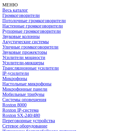
МЕНЮ
Весь каталог
Громкоговорители
Потолочные громкоговорители
Настенные громкоговорители
Рупорные громкоговорители
Звуковые колонны
Акустические системы
Уличные громкоговорители
Звуковые прожекторы
Усилители мощности
Усилители-микшеры
Трансляционные усилители
IP-усилители
Микрофоны
Настольные микрофоны
Микрофонные панели
Мобильные трибуны
Системы оповещения
Roxton 8000
Roxton IP-система
Roxton SX-240/480
Переговорные устройства
Сетевое оборудование