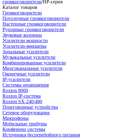
громкоговорители
/
HP-серия
Каталог товаров
Громкоговорители
Потолочные громкоговорители
Настенные громкоговорители
Рупорные громкоговорители
Звуковые колонны
Усилители мощности
Усилители-микшеры
Зональные усилители
Музыкальные усилители
Комбинированные усилители
Многоканальные усилители
Оконечные усилители
IP-усилители
Системы оповещения
Roxton 8000
Roxton IP-система
Roxton SX-240/480
Переговорные устройства
Сетевое оборудование
Микрофоны
Мобильные трибуны
Конференц системы
Источники бесперебойного питания