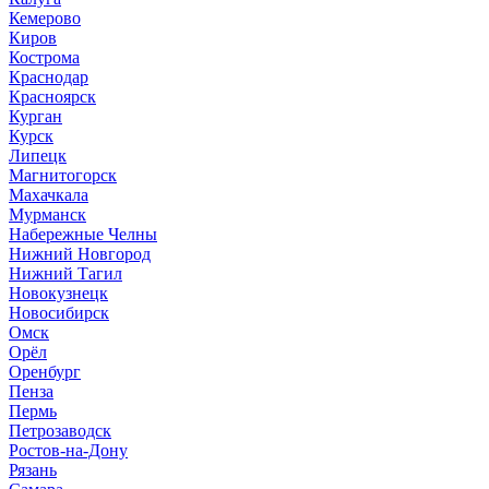
Кемерово
Киров
Кострома
Краснодар
Красноярск
Курган
Курск
Липецк
Магнитогорск
Махачкала
Мурманск
Набережные Челны
Нижний Новгород
Нижний Тагил
Новокузнецк
Новосибирск
Омск
Орёл
Оренбург
Пенза
Пермь
Петрозаводск
Ростов-на-Дону
Рязань