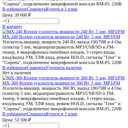
"Сирена", подключение микрофонной консоли RM-05, 220В
В избранное
Сравнить
Купить в 1 клик
Цена:
39 000
₽
-
+
В корзину
MX-240
Roxton
усилитель мощности 240 Вт, 5 зон, MP3/FM
Усилитель-микшер, мощность 240 Вт, выход 100/70В и 4 Ом,
селектор 5 зон, медиапроигрыватель MP3/USB/SD и FM-
тюнер, 6 микрофонных/линейных входов, 3 стерео входа,
вход/выход УМ, ТЛФ вход, режим HOLD, сигналы "Гонг" и
"Сирена", подключение микрофонной консоли RM-05, 220В
В избранное
Сравнить
Уточнить наличие
Нет в наличии
MX-360
Roxton
усилитель мощности 360 Вт, 5 зон, MP3/FM
Усилитель-микшер, мощность 360 Вт, выход 100/70В и 4 Ом,
селектор 5 зон, медиапроигрыватель MP3/USB/SD и FM-
тюнер, 6 микрофонных/линейных входов, 3 стерео входа,
вход/выход УМ, ТЛФ вход, режим HOLD, сигналы "Гонг" и
"Сирена", подключение микрофонной консоли RM-05, 220В
В избранное
Сравнить
Купить в 1 клик
Цена:
53 500
₽
-
+