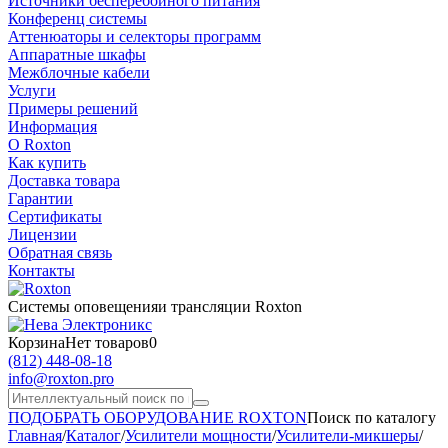
Источники бесперебойного питания
Конференц системы
Аттенюаторы и селекторы программ
Аппаратные шкафы
Межблочные кабели
Услуги
Примеры решений
Информация
О Roxton
Как купить
Доставка товара
Гарантии
Сертификаты
Лицензии
Обратная связь
Контакты
Системы оповещения
и трансляции Roxton
Корзина
Нет товаров
0
(812)
448-08-18
info@roxton.pro
ПОДОБРАТЬ ОБОРУДОВАНИЕ ROXTON
Поиск по каталогу
Главная
/
Каталог
/
Усилители мощности
/
Усилители-микшеры
/