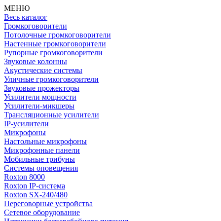
МЕНЮ
Весь каталог
Громкоговорители
Потолочные громкоговорители
Настенные громкоговорители
Рупорные громкоговорители
Звуковые колонны
Акустические системы
Уличные громкоговорители
Звуковые прожекторы
Усилители мощности
Усилители-микшеры
Трансляционные усилители
IP-усилители
Микрофоны
Настольные микрофоны
Микрофонные панели
Мобильные трибуны
Системы оповещения
Roxton 8000
Roxton IP-система
Roxton SX-240/480
Переговорные устройства
Сетевое оборудование