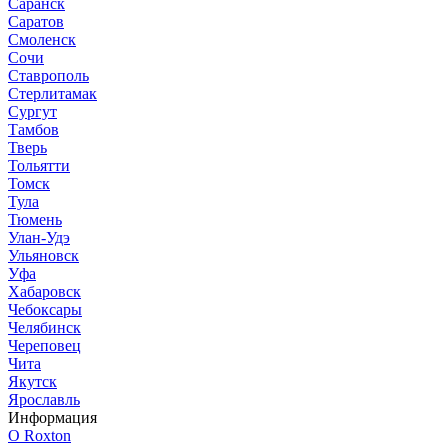
Саранск
Саратов
Смоленск
Сочи
Ставрополь
Стерлитамак
Сургут
Тамбов
Тверь
Тольятти
Томск
Тула
Тюмень
Улан-Удэ
Ульяновск
Уфа
Хабаровск
Чебоксары
Челябинск
Череповец
Чита
Якутск
Ярославль
Информация
О Roxton