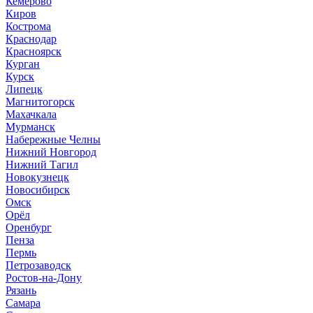
Кемерово
Киров
Кострома
Краснодар
Красноярск
Курган
Курск
Липецк
Магнитогорск
Махачкала
Мурманск
Набережные Челны
Нижний Новгород
Нижний Тагил
Новокузнецк
Новосибирск
Омск
Орёл
Оренбург
Пенза
Пермь
Петрозаводск
Ростов-на-Дону
Рязань
Самара