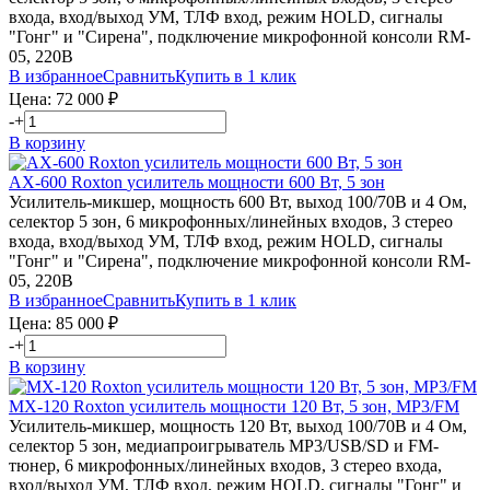
входа, вход/выход УМ, ТЛФ вход, режим HOLD, сигналы
"Гонг" и "Сирена", подключение микрофонной консоли RM-
05, 220В
В избранное
Сравнить
Купить в 1 клик
Цена:
72 000
₽
-
+
В корзину
AX-600
Roxton
усилитель мощности 600 Вт, 5 зон
Усилитель-микшер, мощность 600 Вт, выход 100/70В и 4 Ом,
селектор 5 зон, 6 микрофонных/линейных входов, 3 стерео
входа, вход/выход УМ, ТЛФ вход, режим HOLD, сигналы
"Гонг" и "Сирена", подключение микрофонной консоли RM-
05, 220В
В избранное
Сравнить
Купить в 1 клик
Цена:
85 000
₽
-
+
В корзину
MX-120
Roxton
усилитель мощности 120 Вт, 5 зон, MP3/FM
Усилитель-микшер, мощность 120 Вт, выход 100/70В и 4 Ом,
селектор 5 зон, медиапроигрыватель MP3/USB/SD и FM-
тюнер, 6 микрофонных/линейных входов, 3 стерео входа,
вход/выход УМ, ТЛФ вход, режим HOLD, сигналы "Гонг" и