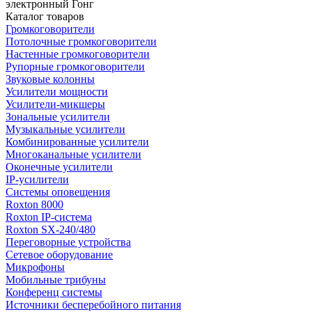
электронный Гонг
Каталог товаров
Громкоговорители
Потолочные громкоговорители
Настенные громкоговорители
Рупорные громкоговорители
Звуковые колонны
Усилители мощности
Усилители-микшеры
Зональные усилители
Музыкальные усилители
Комбинированные усилители
Многоканальные усилители
Оконечные усилители
IP-усилители
Системы оповещения
Roxton 8000
Roxton IP-система
Roxton SX-240/480
Переговорные устройства
Сетевое оборудование
Микрофоны
Мобильные трибуны
Конференц системы
Источники бесперебойного питания