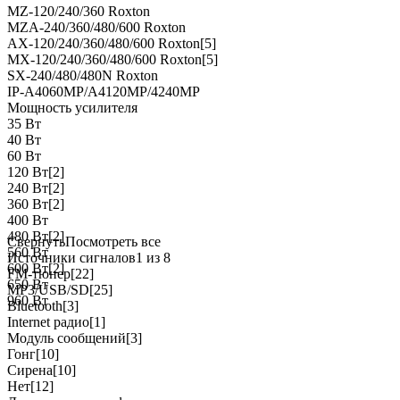
MZ-120/240/360 Roxton
MZA-240/360/480/600 Roxton
AX-120/240/360/480/600 Roxton
[5]
MX-120/240/360/480/600 Roxton
[5]
SX-240/480/480N Roxton
IP-A4060MP/A4120MP/4240MP
Мощность усилителя
35 Вт
40 Вт
60 Вт
120 Вт
[2]
240 Вт
[2]
360 Вт
[2]
400 Вт
480 Вт
[2]
Свернуть
Посмотреть все
560 Вт
Источники сигналов
1 из 8
600 Вт
[2]
FM-тюнер
[22]
650 Вт
MP3/USB/SD
[25]
960 Вт
Bluetooth
[3]
Internet радио
[1]
Модуль сообщений
[3]
Гонг
[10]
Сирена
[10]
Нет
[12]