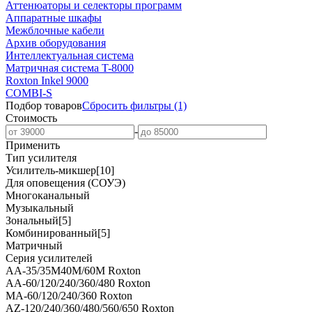
Аттенюаторы и селекторы программ
Аппаратные шкафы
Межблочные кабели
Архив оборудования
Интеллектуальная система
Матричная система T-8000
Roxton Inkel 9000
COMBI-S
Подбор товаров
Сбросить
фильтры
(1)
Стоимость
-
Применить
Тип усилителя
Усилитель-микшер
[10]
Для оповещения (СОУЭ)
Многоканальный
Музыкальный
Зональный
[5]
Комбинированный
[5]
Матричный
Серия усилителей
AA-35/35M40M/60M Roxton
AA-60/120/240/360/480 Roxton
MA-60/120/240/360 Roxton
AZ-120/240/360/480/560/650 Roxton