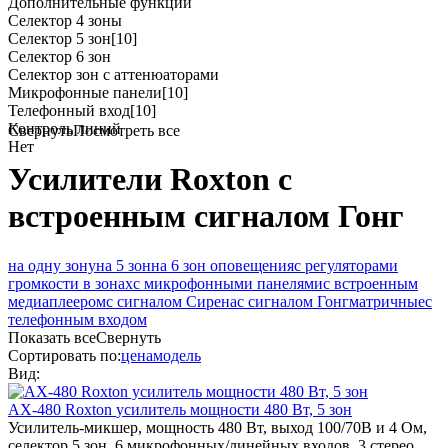
Дополнительные функции
Селектор 4 зоны
Селектор 5 зон
[10]
Селектор 6 зон
Селектор зон с аттенюаторами
Микрофонные панели
[10]
Телефонный вход
[10]
Контроль линий
Свернуть
Посмотреть все
Нет
Усилители Roxton с
встроенным сигналом Гонг
на одну зону
на 5 зон
на 6 зон оповещения
с регуляторами
громкости в зонах
с микрофонными панелями
с встроенным
медиаплеером
с сигналом Сирена
с сигналом Гонг
матричные
с
телефонным входом
Показать все
Свернуть
Сортировать по:
цена
модель
Вид:
AX-480
Roxton
усилитель мощности 480 Вт, 5 зон
Усилитель-микшер, мощность 480 Вт, выход 100/70В и 4 Ом,
селектор 5 зон, 6 микрофонных/линейных входов, 3 стерео