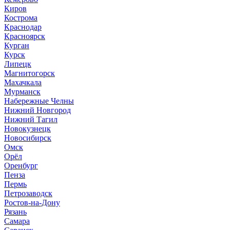
Киров
Кострома
Краснодар
Красноярск
Курган
Курск
Липецк
Магнитогорск
Махачкала
Мурманск
Набережные Челны
Нижний Новгород
Нижний Тагил
Новокузнецк
Новосибирск
Омск
Орёл
Оренбург
Пенза
Пермь
Петрозаводск
Ростов-на-Дону
Рязань
Самара