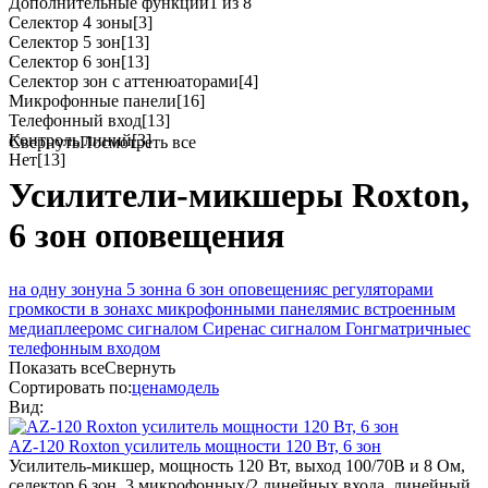
Дополнительные функции
1 из 8
Селектор 4 зоны
[3]
Селектор 5 зон
[13]
Селектор 6 зон
[13]
Селектор зон с аттенюаторами
[4]
Микрофонные панели
[16]
Телефонный вход
[13]
Контроль линий
[3]
Свернуть
Посмотреть все
Нет
[13]
Усилители-микшеры Roxton,
6 зон оповещения
на одну зону
на 5 зон
на 6 зон оповещения
с регуляторами
громкости в зонах
с микрофонными панелями
с встроенным
медиаплеером
с сигналом Сирена
с сигналом Гонг
матричные
с
телефонным входом
Показать все
Свернуть
Сортировать по:
цена
модель
Вид:
AZ-120
Roxton
усилитель мощности 120 Вт, 6 зон
Усилитель-микшер, мощность 120 Вт, выход 100/70В и 8 Ом,
селектор 6 зон, 3 микрофонных/2 линейных входа, линейный