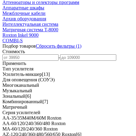
Аттенюаторы и селекторы программ
Аппаратные шкафы
Межблочные кабели
Архив оборудования
Интеллектуальная система
Матричная система T-8000
Roxton Inkel 9000
COMBI-S
Подбор товаров
Сбросить
фильтры
(1)
Стоимость
-
Применить
Тип усилителя
Усилитель-микшер
[13]
Для оповещения (СОУЭ)
Многоканальный
Музыкальный
Зональный
[6]
Комбинированный
[7]
Матричный
Серия усилителей
AA-35/35M40M/60M Roxton
AA-60/120/240/360/480 Roxton
MA-60/120/240/360 Roxton
AZ-120/240/360/480/560/650 Roxton
[6]