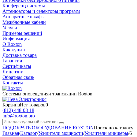
Источники бесперебойного питания
Конференц системы
Аттенюаторы и селекторы программ
Аппаратные шкафы
Межблочные кабели
Услуги
Примеры решений
Информация
О Roxton
Как купить
Доставка товара
Гарантии
Сертификаты
Лицензии
Обратная связь
Контакты
Системы оповещения
и трансляции Roxton
Корзина
Нет товаров
0
(812)
448-08-18
info@roxton.pro
ПОДОБРАТЬ ОБОРУДОВАНИЕ ROXTON
Поиск по каталогу
Главная
/
Каталог
/
Усилители мощности
/
Усилители-микшеры
/
6