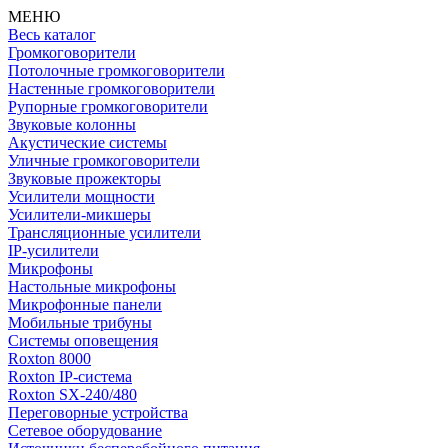
МЕНЮ
Весь каталог
Громкоговорители
Потолочные громкоговорители
Настенные громкоговорители
Рупорные громкоговорители
Звуковые колонны
Акустические системы
Уличные громкоговорители
Звуковые прожекторы
Усилители мощности
Усилители-микшеры
Трансляционные усилители
IP-усилители
Микрофоны
Настольные микрофоны
Микрофонные панели
Мобильные трибуны
Системы оповещения
Roxton 8000
Roxton IP-система
Roxton SX-240/480
Переговорные устройства
Сетевое оборудование