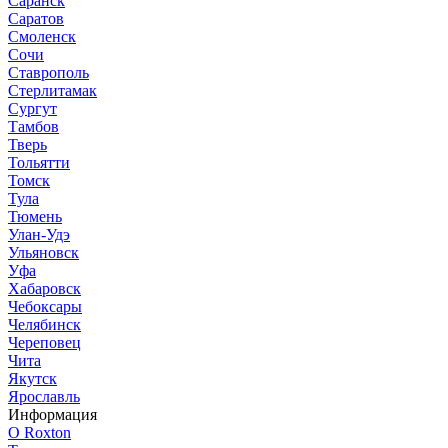
Саранск
Саратов
Смоленск
Сочи
Ставрополь
Стерлитамак
Сургут
Тамбов
Тверь
Тольятти
Томск
Тула
Тюмень
Улан-Удэ
Ульяновск
Уфа
Хабаровск
Чебоксары
Челябинск
Череповец
Чита
Якутск
Ярославль
Информация
О Roxton