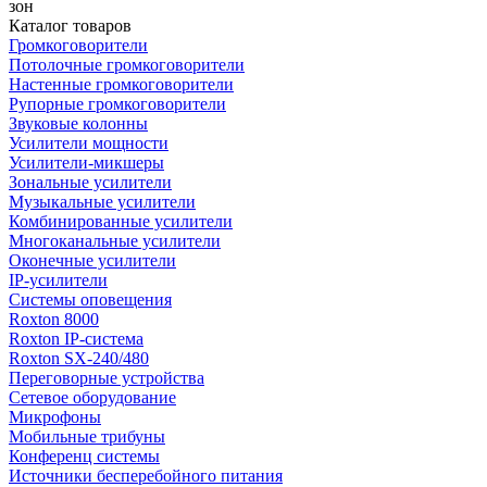
зон
Каталог товаров
Громкоговорители
Потолочные громкоговорители
Настенные громкоговорители
Рупорные громкоговорители
Звуковые колонны
Усилители мощности
Усилители-микшеры
Зональные усилители
Музыкальные усилители
Комбинированные усилители
Многоканальные усилители
Оконечные усилители
IP-усилители
Системы оповещения
Roxton 8000
Roxton IP-система
Roxton SX-240/480
Переговорные устройства
Сетевое оборудование
Микрофоны
Мобильные трибуны
Конференц системы
Источники бесперебойного питания