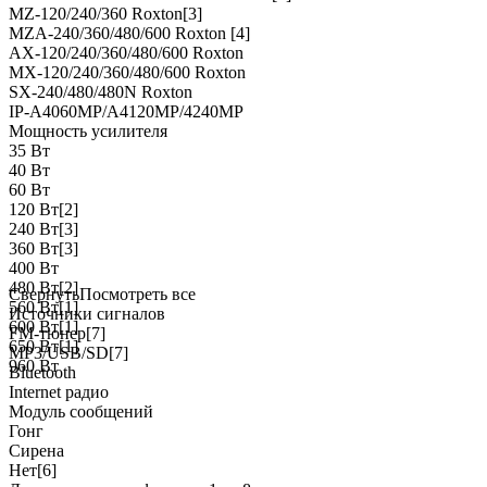
MZ-120/240/360 Roxton
[3]
MZA-240/360/480/600 Roxton
[4]
AX-120/240/360/480/600 Roxton
MX-120/240/360/480/600 Roxton
SX-240/480/480N Roxton
IP-A4060MP/A4120MP/4240MP
Мощность усилителя
35 Вт
40 Вт
60 Вт
120 Вт
[2]
240 Вт
[3]
360 Вт
[3]
400 Вт
480 Вт
[2]
Свернуть
Посмотреть все
560 Вт
[1]
Источники сигналов
600 Вт
[1]
FM-тюнер
[7]
650 Вт
[1]
MP3/USB/SD
[7]
960 Вт
Bluetooth
Internet радио
Модуль сообщений
Гонг
Сирена
Нет
[6]